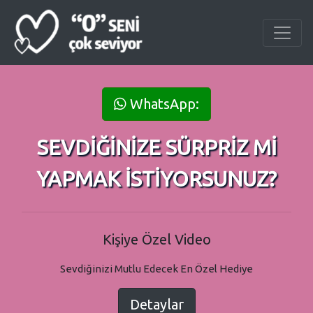
WhatsApp:
SEVDİĞİNİZE SÜRPRİZ Mİ
YAPMAK İSTİYORSUNUZ?
Kişiye Özel Video
Sevdiğinizi Mutlu Edecek En Özel Hediye
Detaylar