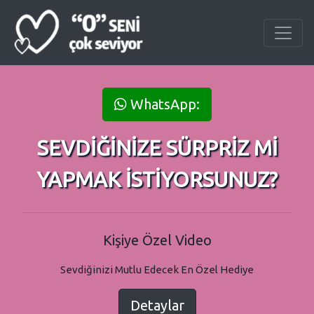
WhatsApp:
SEVDİĞİNİZE SÜRPRİZ Mİ
YAPMAK İSTİYORSUNUZ?
Kişiye Özel Video
Sevdiğinizi Mutlu Edecek En Özel Hediye
Detaylar