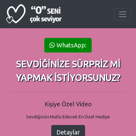
WhatsApp:
SEVDİĞİNİZE SÜRPRİZ Mİ
YAPMAK İSTİYORSUNUZ?
Kişiye Özel Video
Sevdiğinizi Mutlu Edecek En Özel Hediye
Detaylar